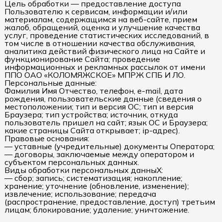
Цель обработки — предоставление доступа
Пользователю к сервисам, информации и/или
материалам, содержащимся на веб-сайте, прием
жалоб, обращений, оценка и улучшение качества
услуг, проведение статистических исследований, в
том числе в отношении качества обслуживания,
аналитика действий физического лица на Сайте и
функционирование Сайта; проведение
информационных и рекламных рассылок от имени
ППО ОАО «КОЛОМЯЖСКОЕ» МПРЖ СПБ И ЛО.
Персональные данные:
Фамилия Имя Отчество, телефон, e-mail, дата
рождения, пользовательские данные (сведения о
местоположении; тип и версия ОС; тип и версия
Браузера; тип устройства; источник, откуда
пользователь пришел на сайт; язык ОС и Браузера;
какие страницы Сайта открывает; ip-адрес).
Правовые основания:
— уставные (учредительные) документы Оператора;
— договоры, заключаемые между оператором и
субъектом персональных данных.
Виды обработки персональных данныХ:
— сбор; запись; систематизация; накопление;
хранение; уточнение (обновление, изменение);
извлечение; использование; передача
(распространение, предоставление, доступ) третьим
лицам; блокирование; удаление; уничтожение.